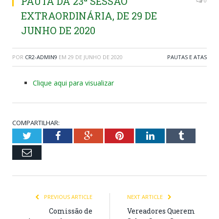
PAUTA DA 23ª SESSÃO
0
EXTRAORDINÁRIA, DE 29 DE
JUNHO DE 2020
POR
CR2-ADMIN9
EM
29 DE JUNHO DE 2020
PAUTAS E ATAS
Clique aqui para visualizar
COMPARTILHAR:
Twitter
Facebook
Google+
Pinterest
LinkedIn
Tumblr
Email
PREVIOUS ARTICLE
NEXT ARTICLE
Comissão de
Vereadores Querem