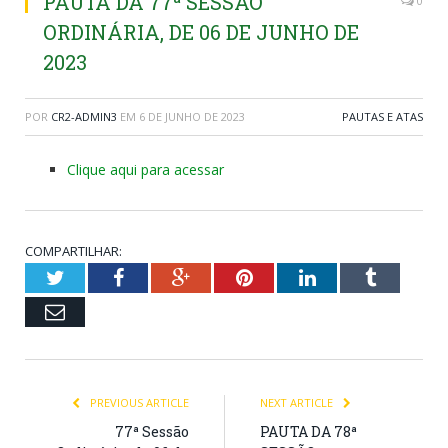
PAUTA DA 77ª SESSÃO
0
ORDINÁRIA, DE 06 DE JUNHO DE
2023
POR
CR2-ADMIN3
EM
6 DE JUNHO DE 2023
PAUTAS E ATAS
Clique aqui para acessar
COMPARTILHAR:
Twitter
Facebook
Google+
Pinterest
LinkedIn
Tumblr
Email
PREVIOUS ARTICLE
NEXT ARTICLE
77ª Sessão
PAUTA DA 78ª