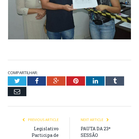
COMPARTILHAR:
Twitter
Facebook
Google+
Pinterest
LinkedIn
Tumblr
Email
PREVIOUS ARTICLE
NEXT ARTICLE
Legislativo
PAUTA DA 23ª
Participa de
SESSÃO