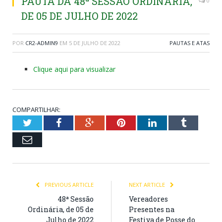
PAUTA DA 48ª SESSÃO ORDINÁRIA,
0
DE 05 DE JULHO DE 2022
POR
CR2-ADMIN9
EM
5 DE JULHO DE 2022
PAUTAS E ATAS
Clique aqui para visualizar
COMPARTILHAR:
Twitter
Facebook
Google+
Pinterest
LinkedIn
Tumblr
Email
PREVIOUS ARTICLE
NEXT ARTICLE
48ª Sessão
Vereadores
Ordinária, de 05 de
Presentes na
Julho de 2022
Festiva de Posse do