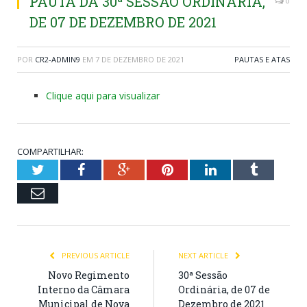
PAUTA DA 30ª SESSÃO ORDINÁRIA,
0
DE 07 DE DEZEMBRO DE 2021
POR
CR2-ADMIN9
EM
7 DE DEZEMBRO DE 2021
PAUTAS E ATAS
Clique aqui para visualizar
COMPARTILHAR:
Twitter
Facebook
Google+
Pinterest
LinkedIn
Tumblr
Email
PREVIOUS ARTICLE
NEXT ARTICLE
Novo Regimento
30ª Sessão
Interno da Câmara
Ordinária, de 07 de
Municipal de Nova
Dezembro de 2021