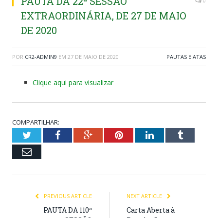
PAUTA DA 22ª SESSÃO
0
EXTRAORDINÁRIA, DE 27 DE MAIO
DE 2020
POR
CR2-ADMIN9
EM
27 DE MAIO DE 2020
PAUTAS E ATAS
Clique aqui para visualizar
COMPARTILHAR:
Twitter
Facebook
Google+
Pinterest
LinkedIn
Tumblr
Email
PREVIOUS ARTICLE
NEXT ARTICLE
PAUTA DA 110ª
Carta Aberta à