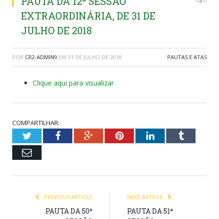
PAUTA DA 12ª SESSÃO
0
EXTRAORDINÁRIA, DE 31 DE
JULHO DE 2018
POR
CR2-ADMIN9
EM
31 DE JULHO DE 2018
PAUTAS E ATAS
Clique aqui para visualizar
COMPARTILHAR:
Twitter
Facebook
Google+
Pinterest
LinkedIn
Tumblr
Email
PREVIOUS ARTICLE
NEXT ARTICLE
PAUTA DA 50ª
PAUTA DA 51ª