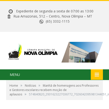
Expediente de segunda a sexta de 07:00 as 13:00
Rua Amazonas, 512 – Centro, Nova Olímpia – MT
(65) 3332-1115
MENU
»
»
Home
Notícias
Manhã de homenagens aos Professores
e Gestores escolares recebem moção de
»
aplausos
574840820_2931623227036772_7026042095981344051_