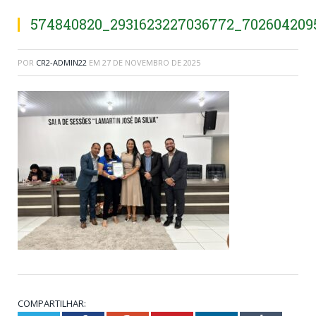
574840820_2931623227036772_702604209
POR
CR2-ADMIN22
EM
27 DE NOVEMBRO DE 2025
COMPARTILHAR: