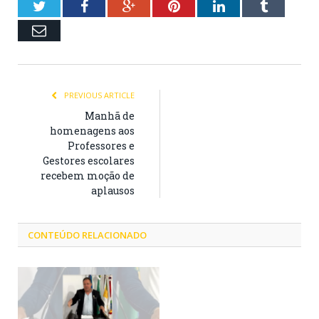
Twitter
Facebook
Google+
Pinterest
LinkedIn
Tumblr
Email
PREVIOUS ARTICLE
Manhã de
homenagens aos
Professores e
Gestores escolares
recebem moção de
aplausos
CONTEÚDO RELACIONADO