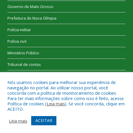
Governo de Mato Grosso
Prefeitura de Nova Olímpia
Polícia militar
Polícia civil
Ministério Público
Tribunal de contas
Nós usamos cookies para melhorar sua experiência de
navegação no portal. Ao utilizar nosso portal, você
concorda com a política de monitoramento de cookies.
Para ter mais informações sobre como isso é feito, acesse
Desenvolvido por
CR2
. Todos os direitos reservados a Câmara
Política de cookies (
Leia mais
). Se você concorda, clique em
Municipal de Nova Olímpia.
ACEITO.
Mapa do Site
Portal do servidor
ACEITAR
Leia mais
Acessar Área Administrativa
Acessar Webmail