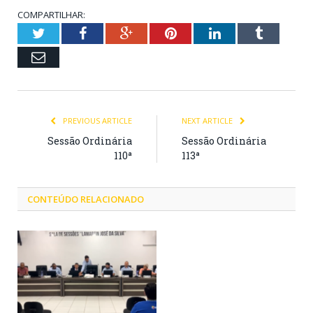
COMPARTILHAR:
Twitter
Facebook
Google+
Pinterest
LinkedIn
Tumblr
Email
PREVIOUS ARTICLE
NEXT ARTICLE
Sessão Ordinária
Sessão Ordinária
110ª
113ª
CONTEÚDO RELACIONADO