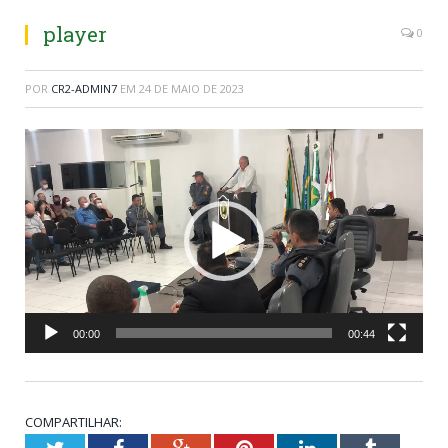
player
0
POR
CR2-ADMIN7
EM
24 DE MAIO DE 2023
Tocador
de
vídeo
00:00
00:44
COMPARTILHAR:
Twitter
Facebook
Google+
Pinterest
LinkedIn
Tumblr