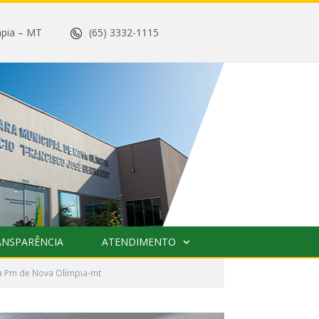
 Olímpia – MT
(65) 3332-1115
ANSPARÊNCIA
ATENDIMENTO
a Pm de Nova Olímpia-mt