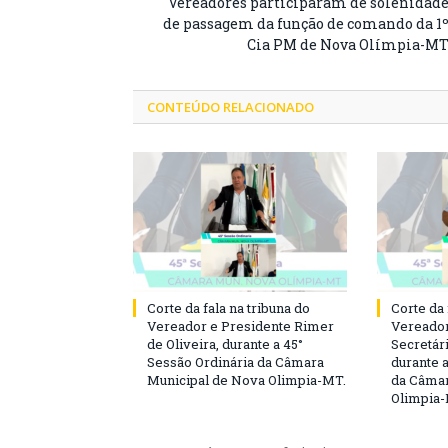
Vereadores participaram de solenidad
de passagem da função de comando da 1
Cia PM de Nova Olímpia-M
CONTEÚDO RELACIONADO
Corte da fala na tribuna do
Corte da 
Vereador e Presidente Rimer
Vereador
de Oliveira, durante a 45°
Secretár
Sessão Ordinária da Câmara
durante 
Municipal de Nova Olimpia-MT.
da Câmar
Olimpia