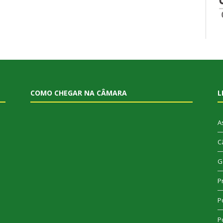
COMO CHEGAR NA CÂMARA
L
A
C
G
P
Po
Po