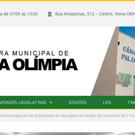
xta de 07:00 as 13:00
Rua Amazonas, 512 – Centro, Nova
VIDADES LEGISLATIVAS
SESSÕES
LEIS
TR
res Participaram de Solenidade de Passagem da Função de Comando da 1º Ci