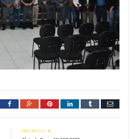
tter
Facebook
Google+
Pinterest
LinkedIn
Tumblr
Email
E
NEXT ARTICLE