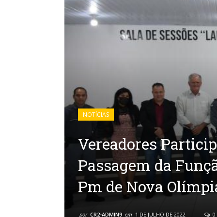
NOTÍCIAS
Vereadores Partici
Passagem da Funçã
Pm de Nova Olímpi
por
CR2-ADMIN9
em
1 DE JULHO DE 2022
0