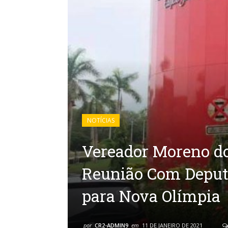
NOTÍCIAS
Vereador Moreno do
Reunião Com Deputa
para Nova Olímpia
por
CR2-ADMIN9
em
11 DE JANEIRO DE 2021