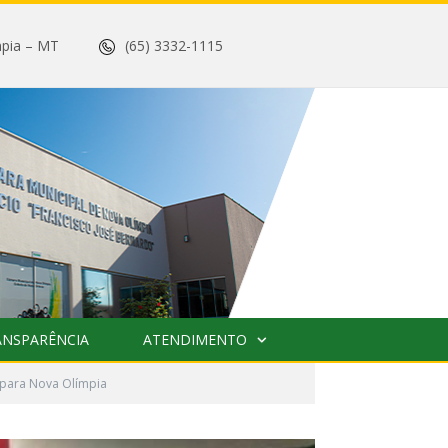
 Olímpia – MT
(65) 3332-1115
ANSPARÊNCIA
ATENDIMENTO
 para Nova Olímpia