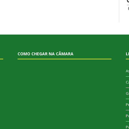
COMO CHEGAR NA CÂMARA
L
A
C
G
P
Po
Po