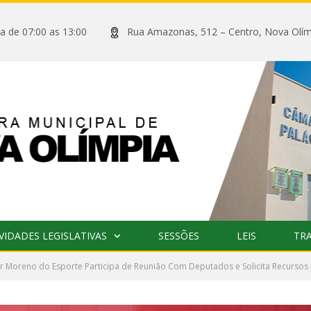
xta de 07:00 as 13:00
Rua Amazonas, 512 – Centro, Nova
VIDADES LEGISLATIVAS
SESSÕES
LEIS
TR
 Moreno do Esporte Participa de Reunião Com Deputados e Solicita Recursos