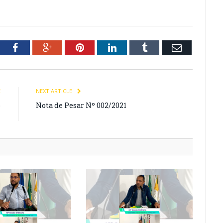
tter
Facebook
Google+
Pinterest
LinkedIn
Tumblr
Email
E
NEXT ARTICLE
o
Nota de Pesar Nº 002/2021
1