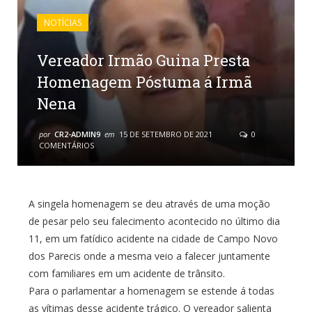
NOTÍCIAS
Vereador Irmão Guina Presta
Homenagem Póstuma á Irmã
Nena
por
CR2-ADMIN9
em
15 DE SETEMBRO DE 2021
0
COMENTÁRIOS
A singela homenagem se deu através de uma moção
de pesar pelo seu falecimento acontecido no último dia
11, em um fatídico acidente na cidade de Campo Novo
dos Parecis onde a mesma veio a falecer juntamente
com familiares em um acidente de trânsito.
Para o parlamentar a homenagem se estende á todas
as vítimas desse acidente trágico. O vereador salienta