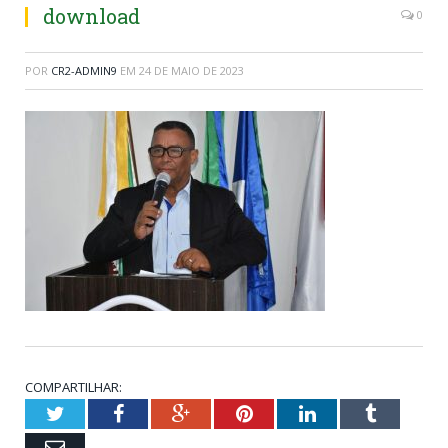
download
0
POR
CR2-ADMIN9
EM
24 DE MAIO DE 2023
COMPARTILHAR:
Twitter
Facebook
Google+
Pinterest
LinkedIn
Tumblr
Email