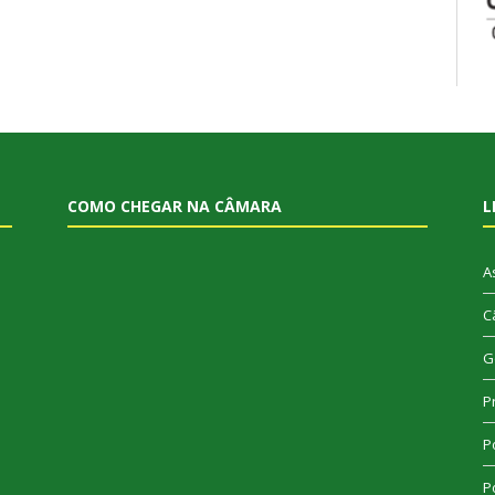
COMO CHEGAR NA CÂMARA
L
A
C
G
P
Po
Po