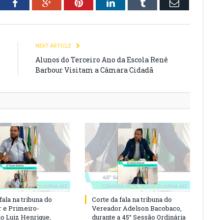
tter
Facebook
Google+
Pinterest
LinkedIn
Tumblr
Email
E
NEXT ARTICLE
1
Alunos do Terceiro Ano da Escola Renê
2
Barbour Visitam a Câmara Cidadã
fala na tribuna do
Corte da fala na tribuna do
 e Primeiro-
Vereador Adelson Bacobaco,
io Luiz Henrique,
durante a 45° Sessão Ordinária