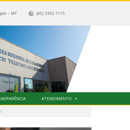
 Olímpia – MT
(65) 3332-1115
ANSPARÊNCIA
ATENDIMENTO
s