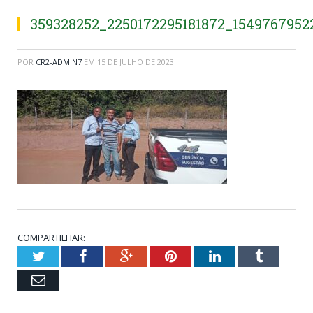
359328252_2250172295181872_1549767952
POR
CR2-ADMIN7
EM
15 DE JULHO DE 2023
COMPARTILHAR:
Twitter
Facebook
Google+
Pinterest
LinkedIn
Tumblr
Email