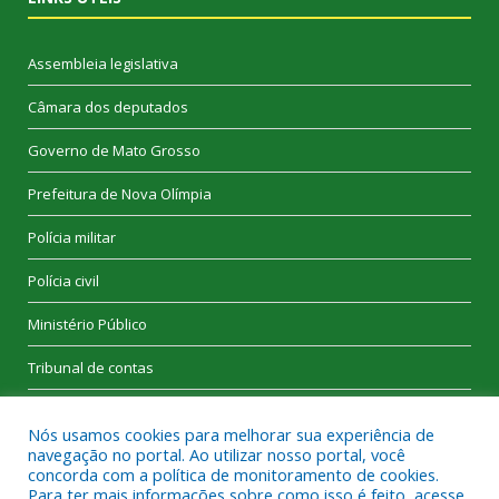
Assembleia legislativa
Câmara dos deputados
Governo de Mato Grosso
Prefeitura de Nova Olímpia
Polícia militar
Polícia civil
Ministério Público
Tribunal de contas
Nós usamos cookies para melhorar sua experiência de
navegação no portal. Ao utilizar nosso portal, você
concorda com a política de monitoramento de cookies.
Para ter mais informações sobre como isso é feito, acesse