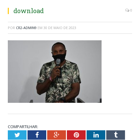
download
0
POR
CR2-ADMIN9
EM
30 DE MAIO DE 2023
COMPARTILHAR:
Twitter
Facebook
Google+
Pinterest
LinkedIn
Tumblr