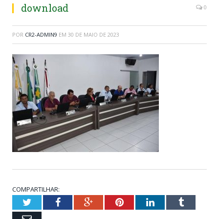
download
0
POR
CR2-ADMIN9
EM
30 DE MAIO DE 2023
COMPARTILHAR:
Twitter
Facebook
Google+
Pinterest
LinkedIn
Tumblr
Email