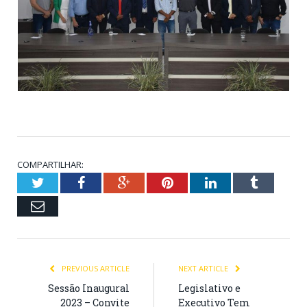
COMPARTILHAR:
Twitter
Facebook
Google+
Pinterest
LinkedIn
Tumblr
Email
PREVIOUS ARTICLE
NEXT ARTICLE
Sessão Inaugural
Legislativo e
2023 – Convite
Executivo Tem