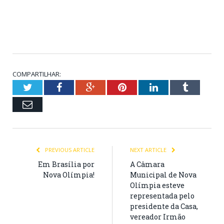
COMPARTILHAR:
Twitter
Facebook
Google+
Pinterest
LinkedIn
Tumblr
Email
PREVIOUS ARTICLE
NEXT ARTICLE
Em Brasília por
A Câmara
Nova Olímpia!
Municipal de Nova
Olímpia esteve
representada pelo
presidente da Casa,
vereador Irmão