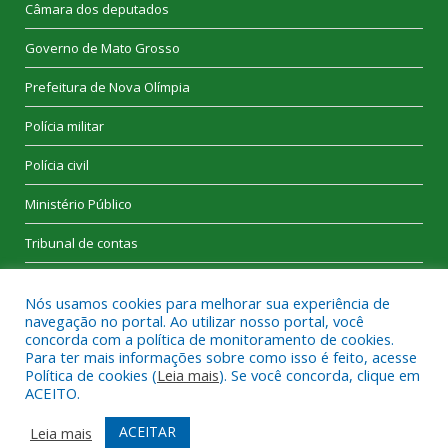
Câmara dos deputados
Governo de Mato Grosso
Prefeitura de Nova Olímpia
Polícia militar
Polícia civil
Ministério Público
Tribunal de contas
Nós usamos cookies para melhorar sua experiência de
navegação no portal. Ao utilizar nosso portal, você
concorda com a política de monitoramento de cookies.
Para ter mais informações sobre como isso é feito, acesse
Desenvolvido por
CR2
. Todos os direitos reservados a Câmara
Política de cookies (
Leia mais
). Se você concorda, clique em
Municipal de Nova Olímpia.
ACEITO.
Mapa do Site
Portal do servidor
ACEITAR
Leia mais