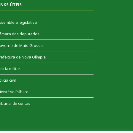
INKS ÚTEIS
ssembleia legislativa
âmara dos deputados
overno de Mato Grosso
refeitura de Nova Olímpia
lícia militar
lícia civil
inistério Público
ribunal de contas