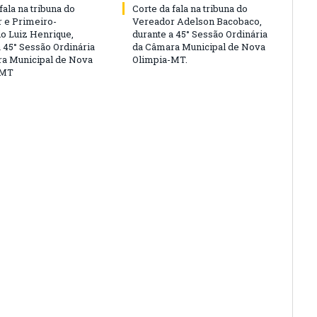
fala na tribuna do
Corte da fala na tribuna do
 e Primeiro-
Vereador Adelson Bacobaco,
io Luiz Henrique,
durante a 45° Sessão Ordinária
a 45° Sessão Ordinária
da Câmara Municipal de Nova
a Municipal de Nova
Olimpia-MT.
-MT