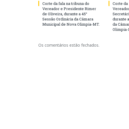
Corte da fala na tribuna do
Corte da 
Vereador e Presidente Rimer
Vereador
de Oliveira, durante a 45°
Secretár
Sessão Ordinária da Câmara
durante 
Municipal de Nova Olimpia-MT.
da Câmar
Olimpia
Os comentários estão fechados.