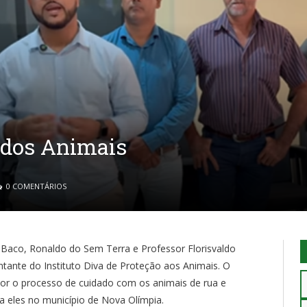
 dos Animais
0 COMENTÁRIOS
 Baco, Ronaldo do Sem Terra e Professor Florisvaldo
tante do Instituto Diva de Proteção aos Animais. O
or o processo de cuidado com os animais de rua e
 eles no município de Nova Olímpia.