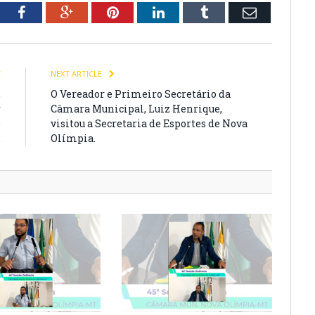
tter
Facebook
Google+
Pinterest
LinkedIn
Tumblr
Email
E
NEXT ARTICLE
,
O Vereador e Primeiro Secretário da
r
Câmara Municipal, Luiz Henrique,
e
visitou a Secretaria de Esportes de Nova
.
Olímpia.