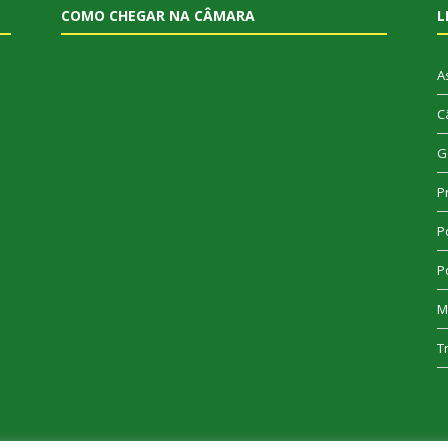
COMO CHEGAR NA CÂMARA
L
A
C
G
P
Po
Po
M
T