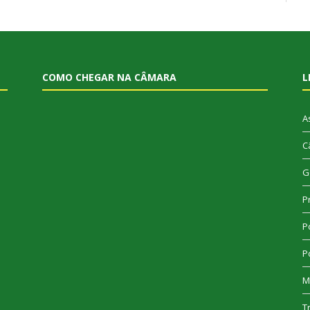
COMO CHEGAR NA CÂMARA
L
A
C
G
P
Po
Po
M
T