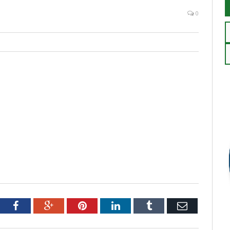
0
tter
Facebook
Google+
Pinterest
LinkedIn
Tumblr
Email