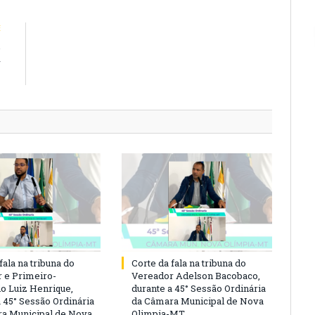
E
e
r
i
fala na tribuna do
Corte da fala na tribuna do
 e Primeiro-
Vereador Adelson Bacobaco,
io Luiz Henrique,
durante a 45° Sessão Ordinária
a 45° Sessão Ordinária
da Câmara Municipal de Nova
a Municipal de Nova
Olimpia-MT.