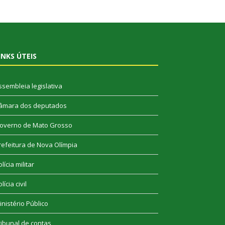
INKS ÚTEIS
ssembleia legislativa
âmara dos deputados
overno de Mato Grosso
refeitura de Nova Olímpia
lícia militar
lícia civil
inistério Público
ribunal de contas