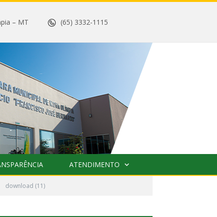
 Olímpia – MT
(65) 3332-1115
ANSPARÊNCIA
ATENDIMENTO
»
download (11)