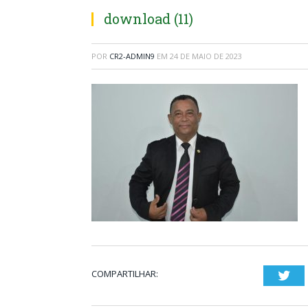
download (11)
POR
CR2-ADMIN9
EM
24 DE MAIO DE 2023
COMPARTILHAR:
Twi