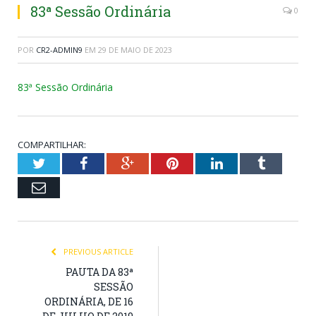
83ª Sessão Ordinária
0
POR
CR2-ADMIN9
EM
29 DE MAIO DE 2023
83ª Sessão Ordinária
COMPARTILHAR:
Twitter
Facebook
Google+
Pinterest
LinkedIn
Tumblr
Email
PREVIOUS ARTICLE
PAUTA DA 83ª
SESSÃO
ORDINÁRIA, DE 16