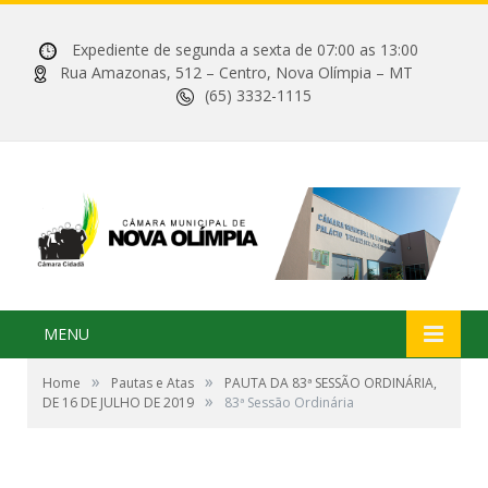
Expediente de segunda a sexta de 07:00 as 13:00
Rua Amazonas, 512 – Centro, Nova Olímpia – MT
(65) 3332-1115
MENU
»
»
Home
Pautas e Atas
PAUTA DA 83ª SESSÃO ORDINÁRIA,
»
DE 16 DE JULHO DE 2019
83ª Sessão Ordinária