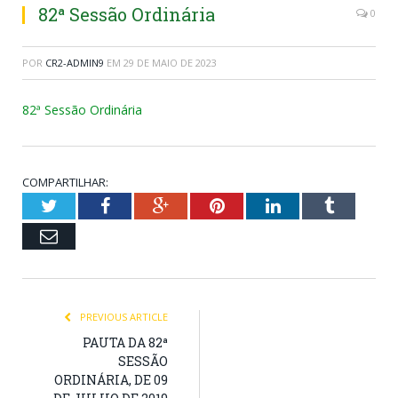
82ª Sessão Ordinária
0
POR
CR2-ADMIN9
EM
29 DE MAIO DE 2023
82ª Sessão Ordinária
COMPARTILHAR:
Twitter
Facebook
Google+
Pinterest
LinkedIn
Tumblr
Email
PREVIOUS ARTICLE
PAUTA DA 82ª
SESSÃO
ORDINÁRIA, DE 09