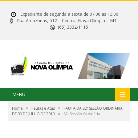
Expediente de segunda a sexta de 07:00 as 13:00
Rua Amazonas, 512 – Centro, Nova Olímpia – MT
(65) 3332-1115
MENU
»
»
Home
Pautas e Atas
PAUTA DA 82ª SESSÃO ORDINÁRIA,
»
DE 09 DE JULHO DE 2019
82ª Sessão Ordinária