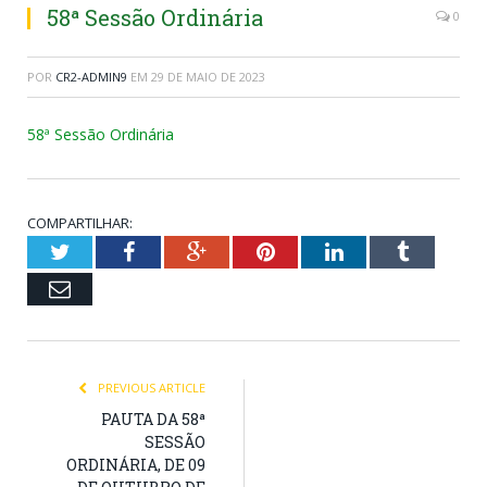
58ª Sessão Ordinária
0
POR
CR2-ADMIN9
EM
29 DE MAIO DE 2023
58ª Sessão Ordinária
COMPARTILHAR:
Twitter
Facebook
Google+
Pinterest
LinkedIn
Tumblr
Email
PREVIOUS ARTICLE
PAUTA DA 58ª
SESSÃO
ORDINÁRIA, DE 09