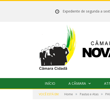
Expediente de segunda a se
INÍCIO
A CÂMARA
ATI
»
»
VOCÊ ESTÁ EM:
Home
Pautas e Atas
PA