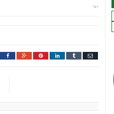
0
tter
Facebook
Google+
Pinterest
LinkedIn
Tumblr
Email
E
1
2