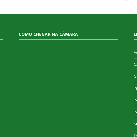
COMO CHEGAR NA CÂMARA
L
A
C
G
P
Po
Po
M
T