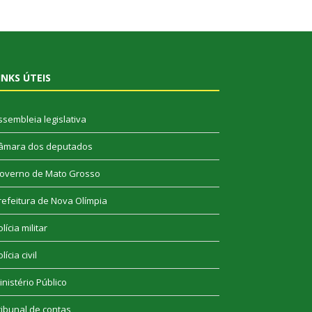
INKS ÚTEIS
ssembleia legislativa
âmara dos deputados
overno de Mato Grosso
refeitura de Nova Olímpia
lícia militar
lícia civil
inistério Público
ribunal de contas