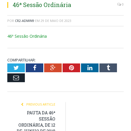
46ª Sessão Ordinária
0
POR
CR2-ADMIN9
EM
29 DE MAIO DE 2023
46ª Sessão Ordinária
COMPARTILHAR:
Twitter
Facebook
Google+
Pinterest
LinkedIn
Tumblr
Email
PREVIOUS ARTICLE
PAUTA DA 46ª
SESSÃO
ORDINÁRIA, DE 12