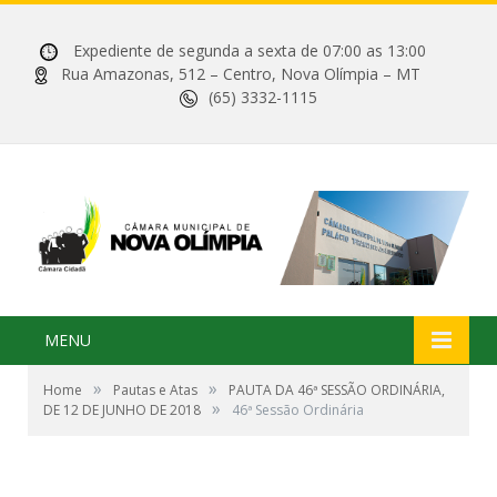
Expediente de segunda a sexta de 07:00 as 13:00
Rua Amazonas, 512 – Centro, Nova Olímpia – MT
(65) 3332-1115
MENU
»
»
Home
Pautas e Atas
PAUTA DA 46ª SESSÃO ORDINÁRIA,
»
DE 12 DE JUNHO DE 2018
46ª Sessão Ordinária