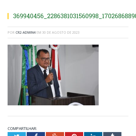
369940456_2286381031560998_1702686889
POR
CR2-ADMIN4
EM
30 DE AGOSTO DE 2023
COMPARTILHAR: