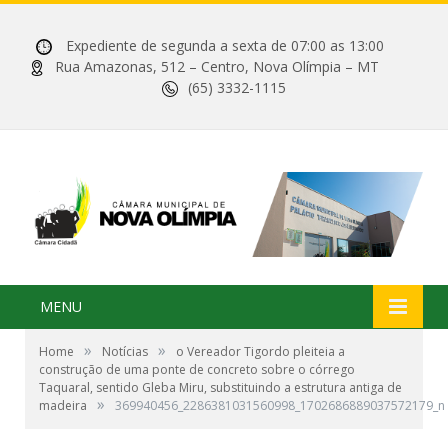
Expediente de segunda a sexta de 07:00 as 13:00
Rua Amazonas, 512 – Centro, Nova Olímpia – MT
(65) 3332-1115
MENU
»
»
Home
Notícias
o Vereador Tigordo pleiteia a
construção de uma ponte de concreto sobre o córrego
Taquaral, sentido Gleba Miru, substituindo a estrutura antiga de
»
madeira
369940456_2286381031560998_1702686889037572179_n