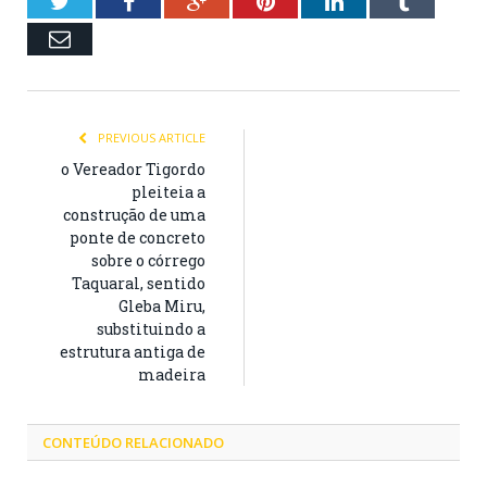
Twitter
Facebook
Google+
Pinterest
LinkedIn
Tumblr
Email
PREVIOUS ARTICLE
o Vereador Tigordo
pleiteia a
construção de uma
ponte de concreto
sobre o córrego
Taquaral, sentido
Gleba Miru,
substituindo a
estrutura antiga de
madeira
CONTEÚDO RELACIONADO