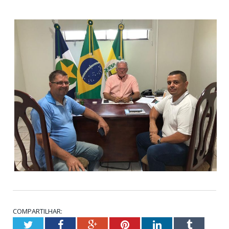
COMPARTILHAR:
Twitter
Facebook
Google+
Pinterest
LinkedIn
Tumblr