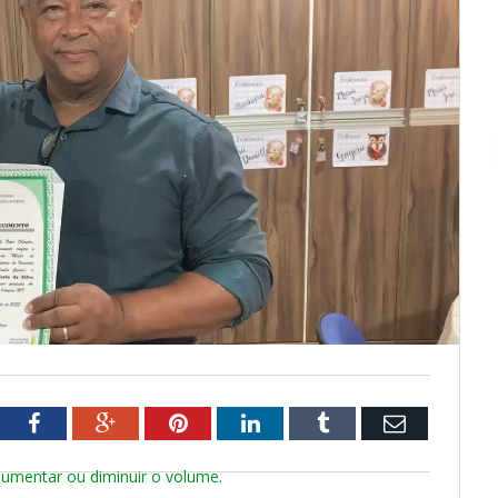
tter
Facebook
Google+
Pinterest
LinkedIn
Tumblr
Email
aumentar ou diminuir o volume.