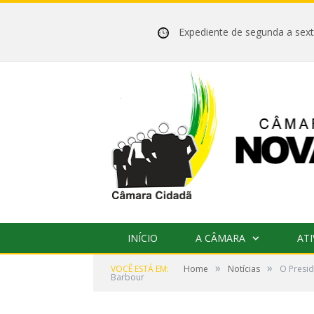
Expediente de segunda a se
INÍCIO
A CÂMARA
ATI
»
»
VOCÊ ESTÁ EM:
Home
Notícias
O Presid
Barbour