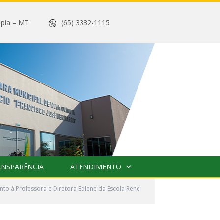
 Olímpia – MT
(65) 3332-1115
ANSPARÊNCIA
ATENDIMENTO
o à Professora e Diretora Edlene da Escola Rene