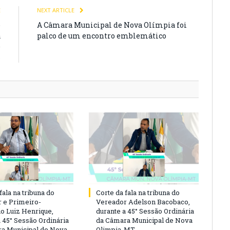
E
NEXT ARTICLE
o
A Câmara Municipal de Nova Olímpia foi
a
palco de um encontro emblemático
e
s
fala na tribuna do
Corte da fala na tribuna do
 e Primeiro-
Vereador Adelson Bacobaco,
io Luiz Henrique,
durante a 45° Sessão Ordinária
a 45° Sessão Ordinária
da Câmara Municipal de Nova
a Municipal de Nova
Olimpia-MT.