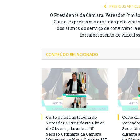
PREVIOUS ARTICL
O Presidente da Câmara, Vereador Irmã
Guina, expressa sua gratidão pela visit
dos alunos do serviço de convivência 
fortalecimento de vínculo
CONTEÚDO RELACIONADO
Corte da fala na tribuna do
Corte da 
Vereador e Presidente Rimer
Vereador
de Oliveira, durante a 45°
Secretár
Sessão Ordinária da Câmara
durante 
Municipal de Nova Olimpia-MT.
da Câmar