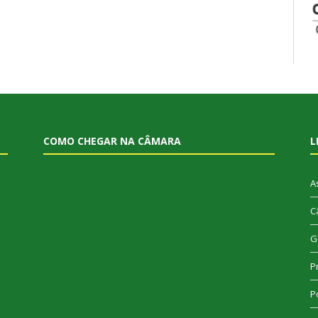
COMO CHEGAR NA CÂMARA
L
A
C
G
P
Po