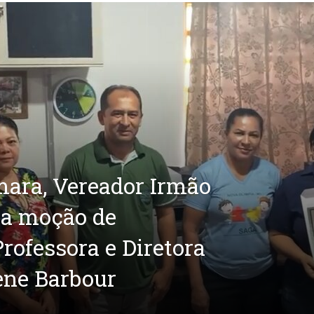
mara, Vereador Irmão
ma moção de
rofessora e Diretora
ene Barbour