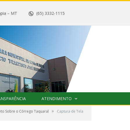
 Olímpia – MT
(65) 3332-1115
ANSPARÊNCIA
ATENDIMENTO
»
eto Sobre o Córrego Taquaral
Captura de Tela