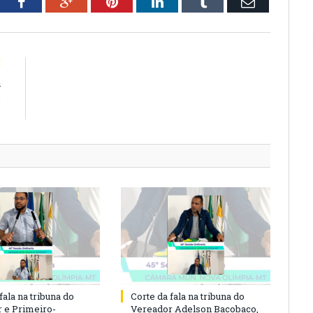
tter
Facebook
Google+
Pinterest
LinkedIn
Tumblr
Email
E
a
e
l
fala na tribuna do
Corte da fala na tribuna do
 e Primeiro-
Vereador Adelson Bacobaco,