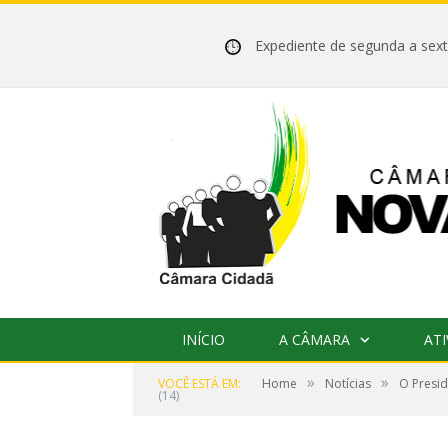
Expediente de segunda a se
INÍCIO
A CÂMARA
ATI
»
»
VOCÊ ESTÁ EM:
Home
Notícias
O Presid
(14)