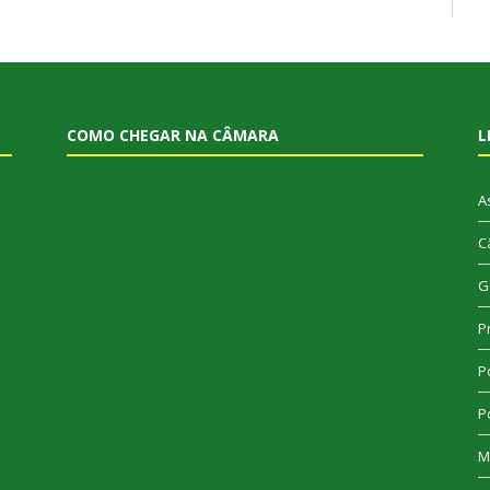
COMO CHEGAR NA CÂMARA
L
A
C
G
P
Po
Po
M