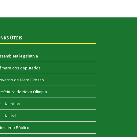
INKS ÚTEIS
ssembleia legislativa
âmara dos deputados
overno de Mato Grosso
refeitura de Nova Olímpia
lícia militar
lícia civil
inistério Público