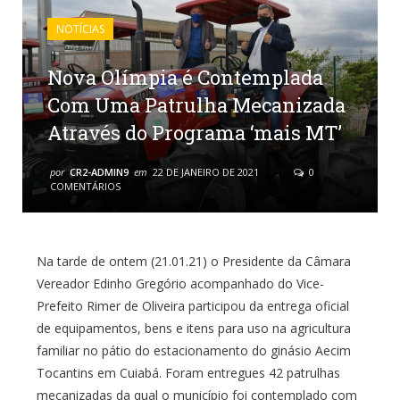
NOTÍCIAS
Nova Olímpia é Contemplada
Com Uma Patrulha Mecanizada
Através do Programa ‘mais MT’
por
CR2-ADMIN9
em
22 DE JANEIRO DE 2021
0
COMENTÁRIOS
Na tarde de ontem (21.01.21) o Presidente da Câmara
Vereador Edinho Gregório acompanhado do Vice-
Prefeito Rimer de Oliveira participou da entrega oficial
de equipamentos, bens e itens para uso na agricultura
familiar no pátio do estacionamento do ginásio Aecim
Tocantins em Cuiabá. Foram entregues 42 patrulhas
mecanizadas da qual o município foi contemplado com