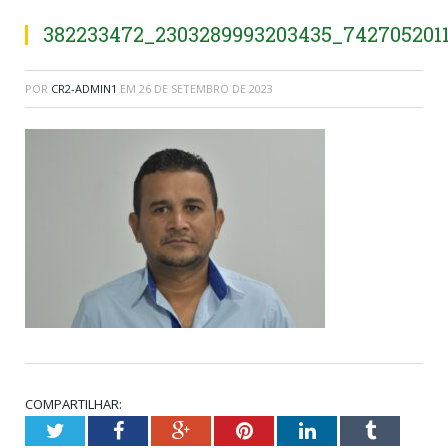
382233472_2303289993203435_742705201
POR
CR2-ADMIN1
EM
26 DE SETEMBRO DE 2023
COMPARTILHAR:
Twitter
Facebook
Google+
Pinterest
LinkedIn
Tumblr