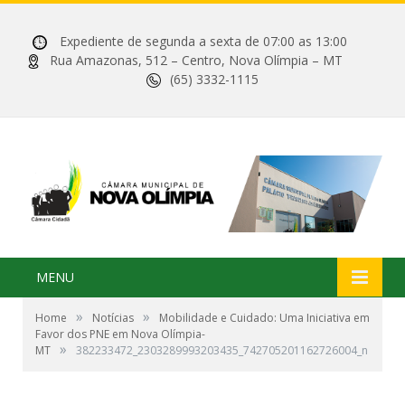
Expediente de segunda a sexta de 07:00 as 13:00
Rua Amazonas, 512 – Centro, Nova Olímpia – MT
(65) 3332-1115
MENU
»
»
Home
Notícias
Mobilidade e Cuidado: Uma Iniciativa em
Favor dos PNE em Nova Olímpia-
»
MT
382233472_2303289993203435_742705201162726004_n