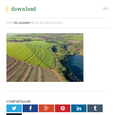
download
0
POR
CR2-ADMIN9
EM
30 DE MAIO DE 2023
COMPARTILHAR:
Twitter
Facebook
Google+
Pinterest
LinkedIn
Tumblr