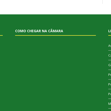
COMO CHEGAR NA CÂMARA
L
A
C
G
P
Po
Po
M