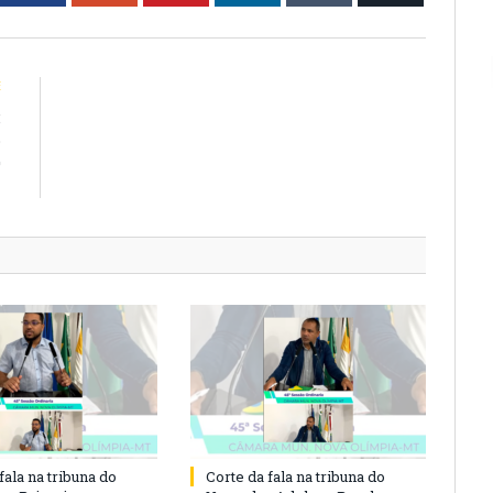
E
:
o
0
T
fala na tribuna do
Corte da fala na tribuna do