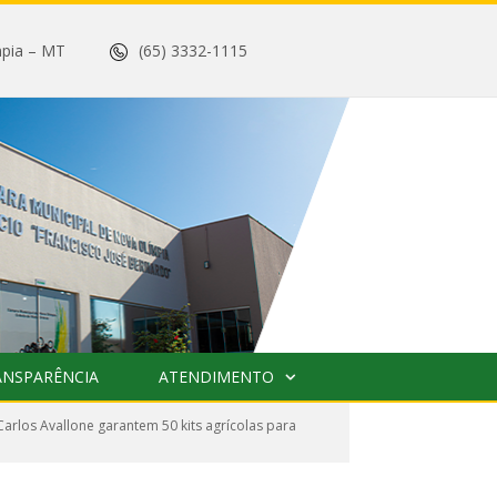
 Olímpia – MT
(65) 3332-1115
ANSPARÊNCIA
ATENDIMENTO
arlos Avallone garantem 50 kits agrícolas para