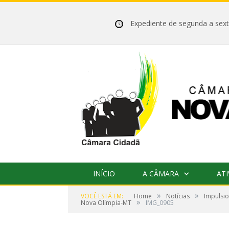
Expediente de segunda a se
INÍCIO
A CÂMARA
ATI
»
»
VOCÊ ESTÁ EM:
Home
Notícias
Impulsio
»
Nova Olímpia-MT
IMG_0905