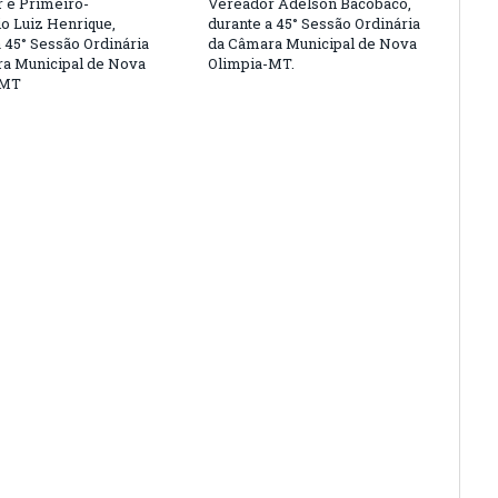
 e Primeiro-
Vereador Adelson Bacobaco,
io Luiz Henrique,
durante a 45° Sessão Ordinária
a 45° Sessão Ordinária
da Câmara Municipal de Nova
a Municipal de Nova
Olimpia-MT.
-MT