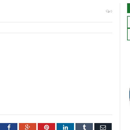
0
tter
Facebook
Google+
Pinterest
LinkedIn
Tumblr
Email