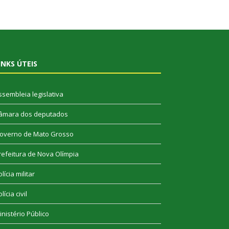
INKS ÚTEIS
ssembleia legislativa
âmara dos deputados
overno de Mato Grosso
refeitura de Nova Olímpia
lícia militar
lícia civil
inistério Público