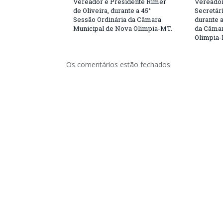
Vereador e Presidente Rimer
Vereador
de Oliveira, durante a 45°
Secretár
Sessão Ordinária da Câmara
durante 
Municipal de Nova Olimpia-MT.
da Câmar
Olimpia
Os comentários estão fechados.