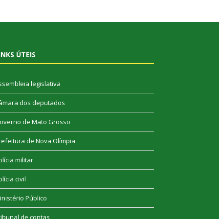
INKS ÚTEIS
ssembleia legislativa
âmara dos deputados
overno de Mato Grosso
refeitura de Nova Olímpia
lícia militar
lícia civil
inistério Público
ribunal de contas