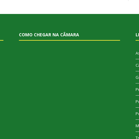
COMO CHEGAR NA CÂMARA
L
A
C
G
P
Po
Po
M
T