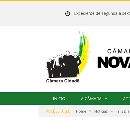
Expediente de segunda a se
INÍCIO
A CÂMARA
ATI
»
»
VOCÊ ESTÁ EM:
Home
Notícias
Feliz Di