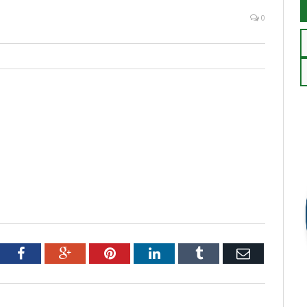
0
tter
Facebook
Google+
Pinterest
LinkedIn
Tumblr
Email