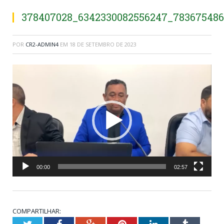
378407028_6342330082556247_78367548
POR
CR2-ADMIN4
EM
18 DE SETEMBRO DE 2023
Tocador
de
vídeo
00:00
02:57
COMPARTILHAR:
Twitter
Facebook
Google+
Pinterest
LinkedIn
Tumblr