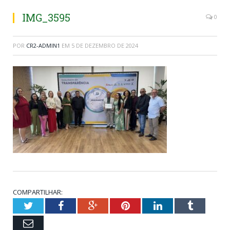
IMG_3595
0
POR
CR2-ADMIN1
EM
5 DE DEZEMBRO DE 2024
COMPARTILHAR:
Twitter
Facebook
Google+
Pinterest
LinkedIn
Tumblr
Email