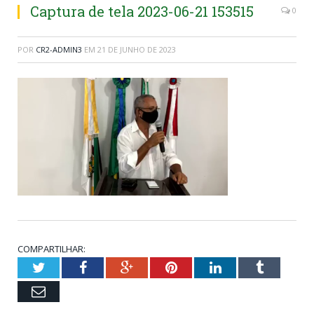
Captura de tela 2023-06-21 153515
0
POR
CR2-ADMIN3
EM
21 DE JUNHO DE 2023
COMPARTILHAR:
Twitter
Facebook
Google+
Pinterest
LinkedIn
Tumblr
Email