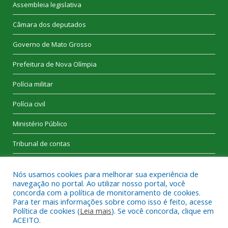
Assembleia legislativa
Câmara dos deputados
Governo de Mato Grosso
Prefeitura de Nova Olímpia
Polícia militar
Polícia civil
Ministério Público
Tribunal de contas
Nós usamos cookies para melhorar sua experiência de
navegação no portal. Ao utilizar nosso portal, você
concorda com a política de monitoramento de cookies.
Para ter mais informações sobre como isso é feito, acesse
Desenvolvido por
CR2
. Todos os direitos reservados a Câmara
Política de cookies (
Leia mais
). Se você concorda, clique em
Municipal de Nova Olímpia.
ACEITO.