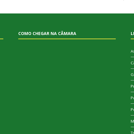
COMO CHEGAR NA CÂMARA
L
A
C
G
P
Po
Po
M
T