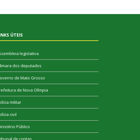
INKS ÚTEIS
ssembleia legislativa
âmara dos deputados
overno de Mato Grosso
refeitura de Nova Olímpia
lícia militar
lícia civil
inistério Público
ribunal de contas