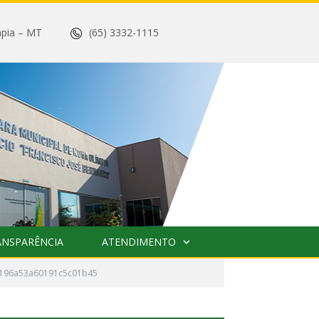
 Olímpia – MT
(65) 3332-1115
ANSPARÊNCIA
ATENDIMENTO
9-196a53a60191c5c01b45