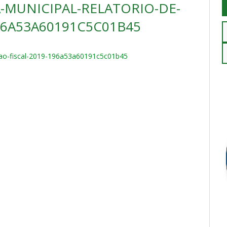
MUNICIPAL-RELATORIO-DE-
96A53A60191C5C01B45
tao-fiscal-2019-196a53a60191c5c01b45