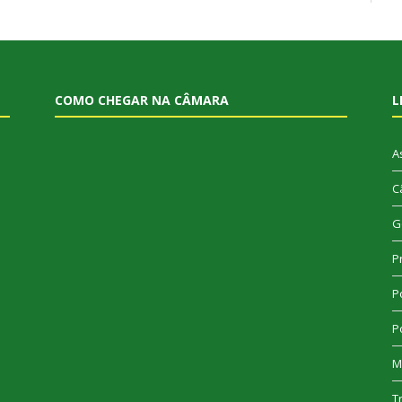
COMO CHEGAR NA CÂMARA
L
A
C
G
P
Po
Po
M
T