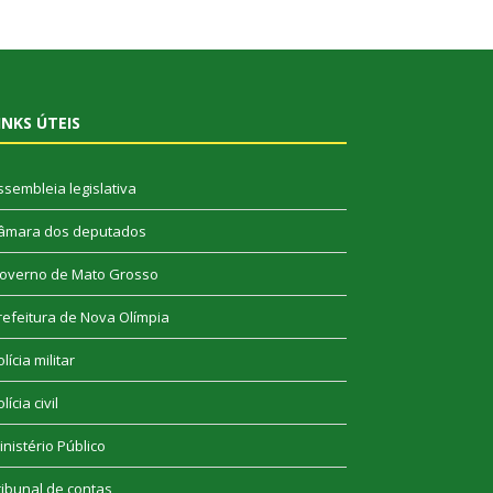
INKS ÚTEIS
ssembleia legislativa
âmara dos deputados
overno de Mato Grosso
refeitura de Nova Olímpia
lícia militar
lícia civil
inistério Público
ribunal de contas