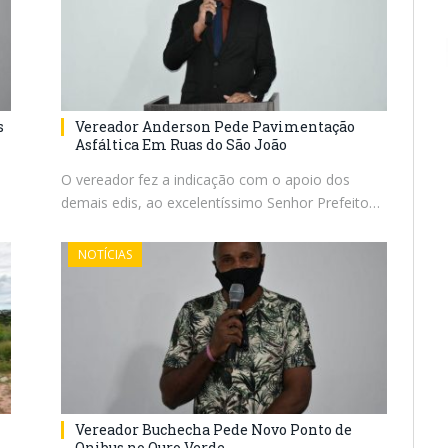
s
Vereador Anderson Pede Pavimentação
Asfáltica Em Ruas do São João
a
O vereador fez a indicação com o apoio dos
demais edis, ao excelentíssimo Senhor Prefeito…
NOTÍCIAS
Vereador Buchecha Pede Novo Ponto de
Onibus no Ouro Verde