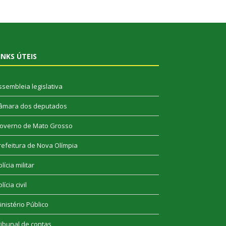
INKS ÚTEIS
ssembleia legislativa
âmara dos deputados
overno de Mato Grosso
refeitura de Nova Olímpia
lícia militar
lícia civil
inistério Público
ribunal de contas