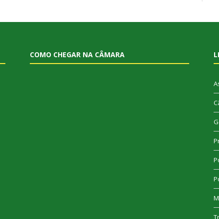
COMO CHEGAR NA CÂMARA
L
A
C
G
P
Po
Po
M
T