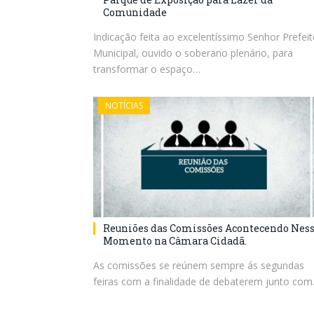
Comunidade
Indicação feita ao excelentíssimo Senhor Prefei
Municipal, ouvido o soberano plenário, para
transformar o espaço…
NOTÍCIAS
Reuniões das Comissões Acontecendo Nes
Momento na Câmara Cidadã.
As comissões se reúnem sempre ás segundas
feiras com a finalidade de debaterem junto co