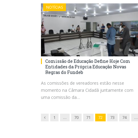
NOTÍCIAS
Comissão de Educação Define Hoje Com
Entidades da Própria Educação Novas
Regras do Fundeb
As comissões de vereadores estão nesse
momento na Câmara Cidadã juntamente com
uma comissão da…
Previous
1
…
70
71
72
73
74
…