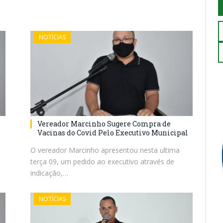
NOTÍCIAS
Vereador Marcinho Sugere Compra de
Vacinas do Covid Pelo Executivo Municipal
O vereador Marcinho apresentou nesta ultima
terça 09, um pedido ao executivo através de
indicação,…
NOTÍCIAS