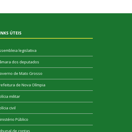
INKS ÚTEIS
ssembleia legislativa
âmara dos deputados
overno de Mato Grosso
refeitura de Nova Olímpia
lícia militar
lícia civil
inistério Público
ribunal de contas