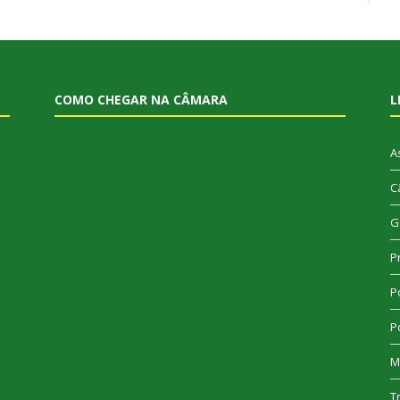
COMO CHEGAR NA CÂMARA
L
A
C
G
P
Po
Po
M
T