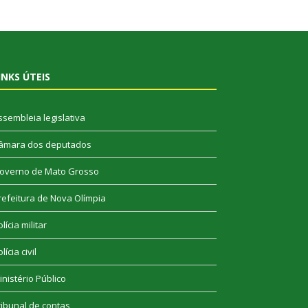
INKS ÚTEIS
ssembleia legislativa
âmara dos deputados
overno de Mato Grosso
refeitura de Nova Olímpia
lícia militar
lícia civil
inistério Público
ribunal de contas