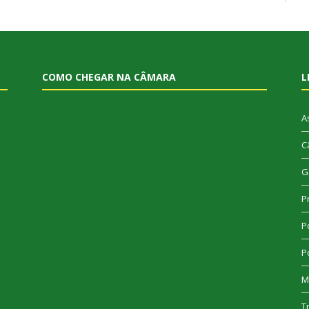
COMO CHEGAR NA CÂMARA
L
A
C
G
P
Po
Po
M
T