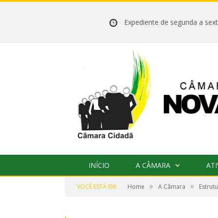
Expediente de segunda a se
INÍCIO
A CÂMARA
ATI
»
»
VOCÊ ESTÁ EM:
Home
A Câmara
Estrut